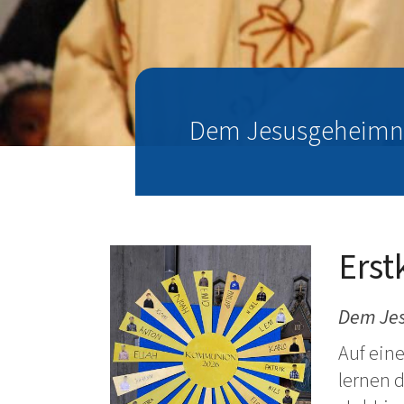
Dem Jesusgeheimni
Ers
Dem Jes
Auf ein
lernen 