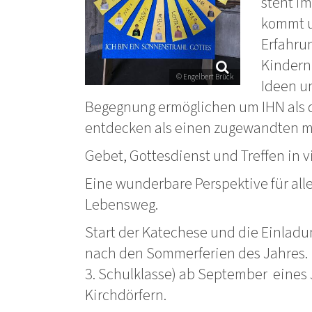
steht i
kommt u
Erfahru
Kindern 
© Engelbert Brück
Ideen u
Begegnung ermöglichen um IHN als 
entdecken als einen zugewandten m
Gebet, Gottesdienst und Treffen in v
Eine wunderbare Perspektive für alle
Lebensweg.
Start der Katechese und die Einlad
nach den Sommerferien des Jahres. 
3. Schulklasse) ab September eines 
Kirchdörfern.