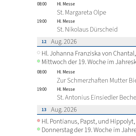
08:00
Hl. Messe
St. Margareta Olpe
19:00
Hl. Messe
St. Nikolaus Dürscheid
Aug. 2026
12
???msg.page.sr.date??? 12. August 2
Hl. Johanna Franziska von Chantal
Mittwoch der 19. Woche im Jahresk
08:00
Hl. Messe
Zur Schmerzhaften Mutter Bi
19:00
Hl. Messe
St. Antonius Einsiedler Bech
Aug. 2026
13
???msg.page.sr.date??? 13. August 2
Hl. Pontianus, Papst, und Hippolyt, 
Donnerstag der 19. Woche im Jahre