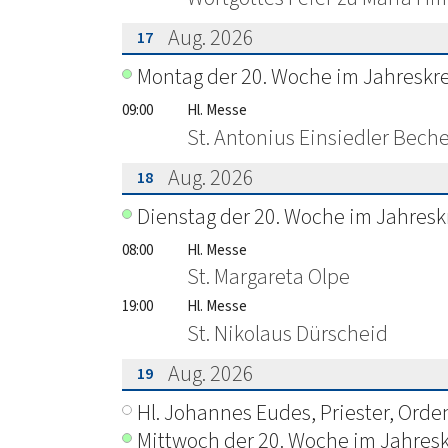
Aug. 2026
17
???msg.page.sr.date??? 17. August 2
Montag der 20. Woche im Jahreskre
09:00
Hl. Messe
St. Antonius Einsiedler Bech
Aug. 2026
18
???msg.page.sr.date??? 18. August 2
Dienstag der 20. Woche im Jahresk
08:00
Hl. Messe
St. Margareta Olpe
19:00
Hl. Messe
St. Nikolaus Dürscheid
Aug. 2026
19
???msg.page.sr.date??? 19. August 2
Hl. Johannes Eudes, Priester, Orde
Mittwoch der 20. Woche im Jahresk