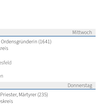
Mittwoch
026
, Ordensgründerin (1641)
reis
esfeld
en
Donnerstag
026
Priester, Märtyrer (235)
skreis