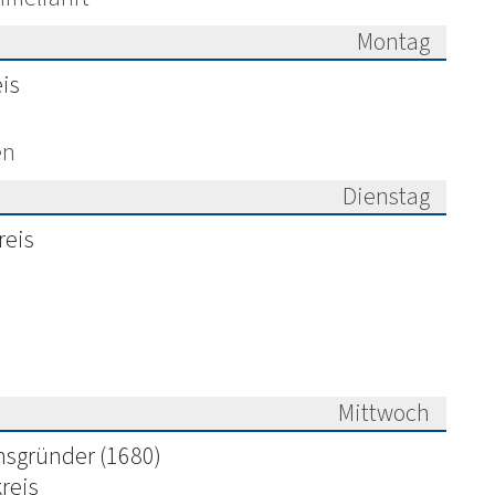
Montag
026
is
en
Dienstag
026
reis
Mittwoch
026
nsgründer (1680)
reis