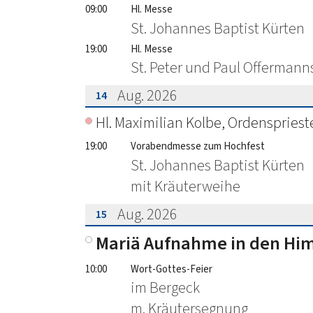
09:00
Hl. Messe
St. Johannes Baptist Kürten
19:00
Hl. Messe
St. Peter und Paul Offerman
Aug. 2026
14
???msg.page.sr.date??? 14. August 2
Hl. Maximilian Kolbe, Ordensprieste
19:00
Vorabendmesse zum Hochfest
St. Johannes Baptist Kürten
mit Kräuterweihe
Aug. 2026
15
???msg.page.sr.date??? 15. August 2
Mariä Aufnahme in den Hi
10:00
Wort-Gottes-Feier
im Bergeck
m. Kräutersegnung