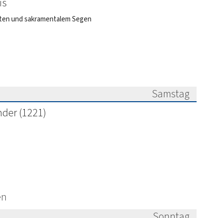
is
gsten und sakramentalem Segen
Samstag
6
nder (1221)
en
Sonntag