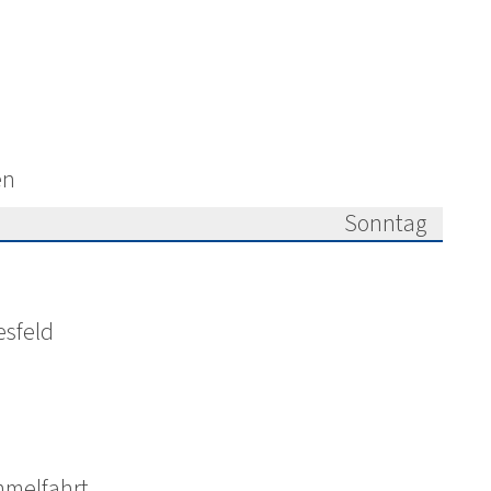
en
Sonntag
026
esfeld
mmelfahrt