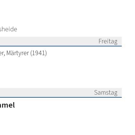
nsheide
Freitag
026
r, Märtyrer (1941)
Samstag
026
mmel