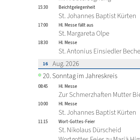
15:30
Beichtgelegenheit
St. Johannes Baptist Kürten
17:00
Hl. Messe fällt aus
St. Margareta Olpe
18:30
Hl. Messe
St. Antonius Einsiedler Bech
Aug. 2026
16
???msg.page.sr.date??? 16. August 2
20. Sonntag im Jahreskreis
08:45
Hl. Messe
Zur Schmerzhaften Mutter Bi
10:00
Hl. Messe
St. Johannes Baptist Kürten
11:15
Wort-Gottes-Feier
St. Nikolaus Dürscheid
Wortgottes Feier zu Mariä Hi