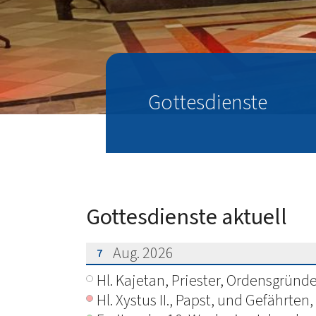
Gottesdienste
Gottesdienste aktuell
Aug. 2026
7
???msg.page.sr.date??? 7. August 202
Hl. Kajetan, Priester, Ordensgründe
Hl. Xystus II., Papst, und Gefährten,