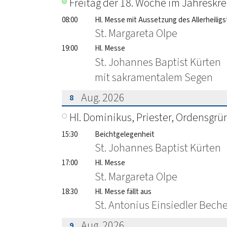
Freitag der 18. Woche im Jahreskre
08:00
Hl. Messe mit Aussetzung des Allerheili
St. Margareta Olpe
19:00
Hl. Messe
St. Johannes Baptist Kürten
mit sakramentalem Segen
Aug. 2026
8
???msg.page.sr.date??? 8. August 202
Hl. Dominikus, Priester, Ordensgrü
15:30
Beichtgelegenheit
St. Johannes Baptist Kürten
17:00
Hl. Messe
St. Margareta Olpe
18:30
Hl. Messe fällt aus
St. Antonius Einsiedler Bech
Aug. 2026
9