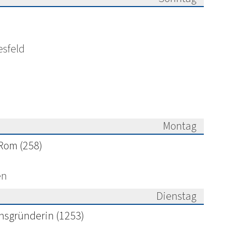
6
esfeld
Montag
026
 Rom (258)
en
Dienstag
026
ensgründerin (1253)