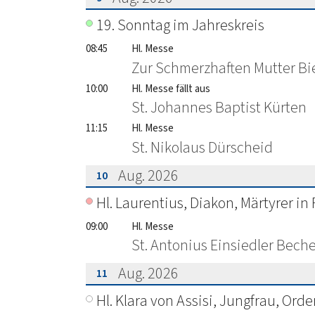
???msg.page.sr.date??? 9. August 202
19. Sonntag im Jahreskreis
08:45
Hl. Messe
Zur Schmerzhaften Mutter Bi
10:00
Hl. Messe fällt aus
St. Johannes Baptist Kürten
11:15
Hl. Messe
St. Nikolaus Dürscheid
Aug. 2026
10
???msg.page.sr.date??? 10. August 2
Hl. Laurentius, Diakon, Märtyrer in
09:00
Hl. Messe
St. Antonius Einsiedler Bech
Aug. 2026
11
???msg.page.sr.date??? 11. August 2
Hl. Klara von Assisi, Jungfrau, Ord