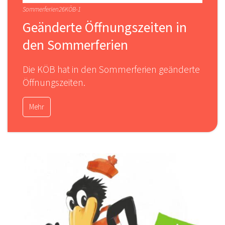
Sommerferien26KÖB-1
Geänderte Öffnungszeiten in
den Sommerferien
Die KÖB hat in den Sommerferien geänderte
Öffnungszeiten.
Mehr