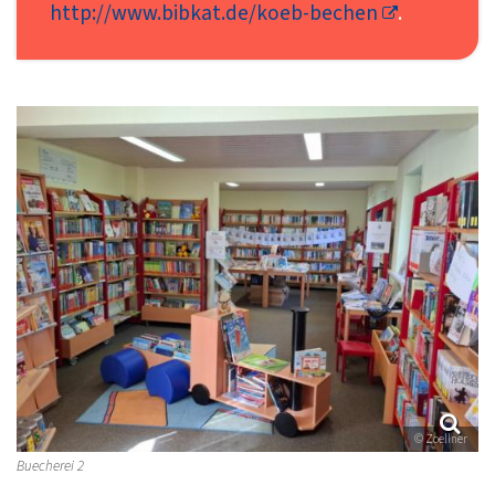
http://www.bibkat.de/koeb-bechen
.
© Zoellner
Buecherei 2