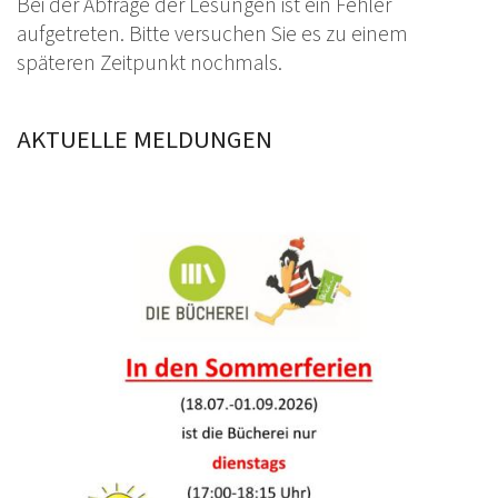
Bei der Abfrage der Lesungen ist ein
Fehler
T
D
aufgetreten. Bitte versuchen Sie es zu einem
G
K
späteren Zeitpunkt nochmals.
M
G
B
AKTUELLE MELDUNGEN
G
K
K
V