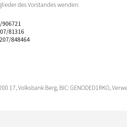
glieder des Vorstandes wenden:
906721
07/81316
207/848464
00 17, Volksbank Berg, BIC: GENODED1RKO, Verw