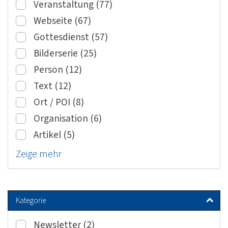
Veranstaltung (77)
T
D
Webseite (67)
G
K
Gottesdienst (57)
M
G
Bilderserie (25)
B
Person (12)
G
Text (12)
K
Ort / POI (8)
K
Organisation (6)
V
Artikel (5)
Zeige mehr
Kategorie
Newsletter (2)