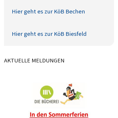
T
D
Hier geht es zur KöB Bechen
G
K
M
G
B
Hier geht es zur KöB Biesfeld
AKTUELLE MELDUNGEN
G
K
K
V
BAR